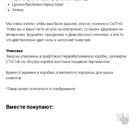
Цукини/баклажан/перец/томат
Зелень
Мы очень хотели, чтобы вам было красиво, вкусно, полезно и СЫТНО.
Чтобы вы и ваши гости не шли на компромисс со своим здоровьем на
вечеринках, фуршетах, праздниках и даже обычных пикниках, а ели то,
что действительно дает силы и наполняет энергией.
Упаковка
Закуски упакованы в крафтовую перерабатываемую коробку, размером
27х27х8 см. Внутри коробка выстлана пищевым пергаментом.
Время от времени в коробках появляются сюрпризы для наших
клиентов.
*Товар может отличаться от изображения
Вместе покупают: