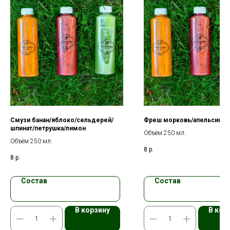
Смузи банан/яблоко/сельдерей/
Фреш морковь/апельсин
шпинат/петрушка/лимон
Объём 250 мл.
Объём 250 мл.
8
р.
8
р.
Состав
Состав
В корзину
В кор