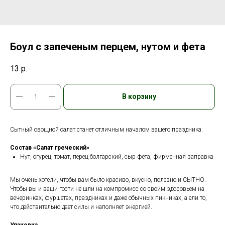
Боул с запеченым перцем, нутом и фета
13
р.
В корзину
Сытный овощной салат станет отличным началом вашего праздника.
Состав «Салат греческий»
Нут, огурец, томат, перец болгарский, сыр фета, фирменная заправка
Мы очень хотели, чтобы вам было красиво, вкусно, полезно и СЫТНО.
Чтобы вы и ваши гости не шли на компромисс со своим здоровьем на
вечеринках, фуршетах, праздниках и даже обычных пикниках, а ели то,
что действительно дает силы и наполняет энергией.
Упаковка