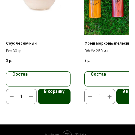
Соус чесночный
Фреш морковь/апельсин
Вес 30 гр.
Объём 250 мл.
3
р.
8
р.
Состав
Состав
В корзину
В кор