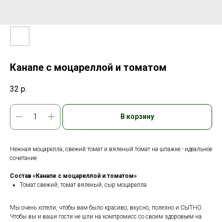
Канапе с моцареллой и томатом
32
р.
В корзину
Нежная моцарелла, свежий томат и вяленый томат на шпажке - идеальное
сочетание
Состав «Канапе с моцареллой и томатом»
Томат свежий, томат вяленый, сыр моцарелла
Мы очень хотели, чтобы вам было красиво, вкусно, полезно и СЫТНО.
Чтобы вы и ваши гости не шли на компромисс со своим здоровьем на